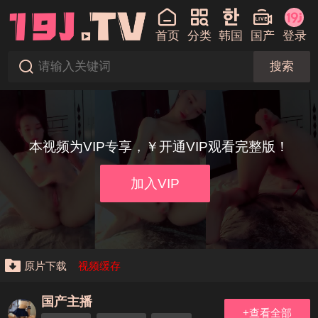
首页
分类
韩国
国产
登录
搜索
本视频为VIP专享，￥开通VIP观看完整版！
加入VIP
原片下载
视频缓存
国产主播
+查看全部