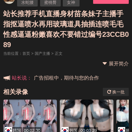
水蛇腰
蜜桃臀
女神
自慰
站长推荐手机直播身材苗条妹子主播手
指抠逼喷水再用玻璃道具抽插连喷毛毛
性感逼逼粉嫩喜欢不要错过编号23CCB0
本站大事件(19j网站发展历程)
89
当前位置：
首页
>
国产主播
> 正文
新手报道,扫盲科普帖
展开简介
广告招租中，期待与您的合作
站长说：
相关录像
换一批
韩国
00:02:30
韩国
00:03:29
韩