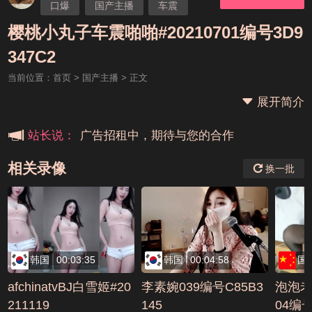
口爆
国产主播
车震
樱桃小丸子
樱桃小丸子车震啪啪#20210701编号3D9
本站大事件(19j网站发展历程)
347C2
当前位置：
首页
>
国产主播
> 正文
新手报道,扫盲科普帖
展开简介
广告招租中，期待与您的合作
站长说：
相关录像
换一批
韩国
00:03:35
韩国
00:04:58
国
afchinatvBJ白雪姬#20
李素婉039编号C85B3
泡泡老
211119
145
04编号