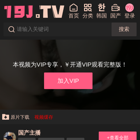
首页
分类
韩国
国产
登录
搜索
本视频为VIP专享，￥开通VIP观看完整版！
加入VIP
原片下载
视频缓存
国产主播
+查看全部