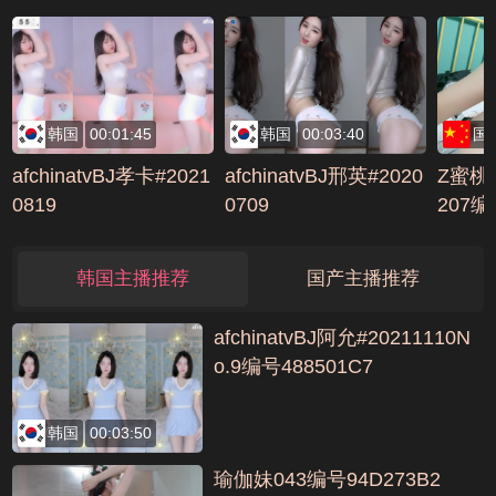
韩国
00:01:45
韩国
00:03:40
国
afchinatvBJ孝卡#2021
afchinatvBJ邢英#2020
Z蜜桃
0819
0709
207编
韩国主播推荐
国产主播推荐
afchinatvBJ阿允#20211110N
o.9编号488501C7
韩国
00:03:50
瑜伽妹043编号94D273B2