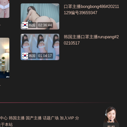
口罩主播bongbong486#20211
129编号39659347
1
韩国
02:36:44
韩国主播口罩主播rurupang#2
0210517
韩国
01:04:17
1
中心
韩国主播
国产主播
话题广场
加入VIP
分
关于本站