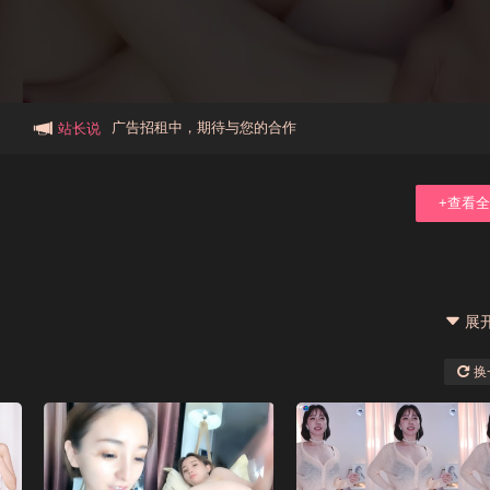
本站大事件(19j网站发展历程)
新手报道,扫盲科普帖
广告招租中，期待与您的合作
站长说
+查看
展
换