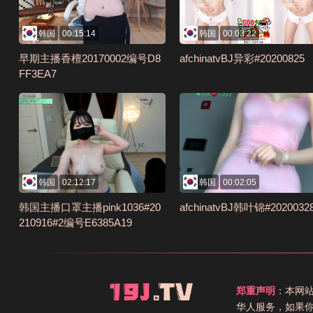
韩国
00:15:14
韩国
00:03:22
早期主播香檀20170002编号D8
afchinatvBJ异彩#20200825
FF3EA7
韩国
02:12:17
韩国
00:02:05
韩国主播口罩主播pink1036#20
afchinatvBJ韩叶锦#2020032
210916#2编号E6385A19
郑重声明
：本网
华人服务，如果