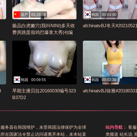
国产
00:29:08
韩国
00:03:00
极品白虎嫩穴(我叫NINI)多天收
afchinatvBJ冬天#2021052
费房跳蛋假鸡巴爆浆大秀(4)编
号42320F7
韩国
00:09:55
韩国
00:02:30
8
早期主播贝拉20160030编号323
afchinatvBJ徐雅#2018033
B37D2
站服务器在韩国维护，未受韩国法律保护为全球
站内导航：
客服
你所在国家法令禁止访问请离开本站，未本站某
类频道
站长说