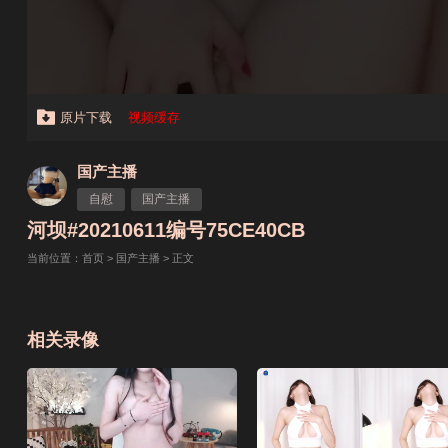
原片下载
视频缓存
国产主播
自慰
国产主播
河坝#20210611编号75CE40CB
当前位置：
首页
>
国产主播
> 正文
相关录像