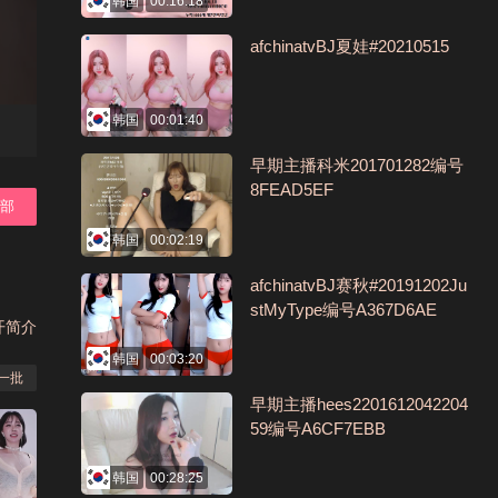
韩国
00:16:18
afchinatvBJ夏娃#20210515
韩国
00:01:40
早期主播科米201701282编号
8FEAD5EF
全部
韩国
00:02:19
afchinatvBJ赛秋#20191202Ju
stMyType编号A367D6AE
开简介
韩国
00:03:20
一批
早期主播hees2201612042204
59编号A6CF7EBB
韩国
00:28:25