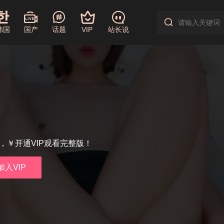
韩国
国产
话题
VIP
站长说
享，￥开通VIP观看完整版！
加入VIP