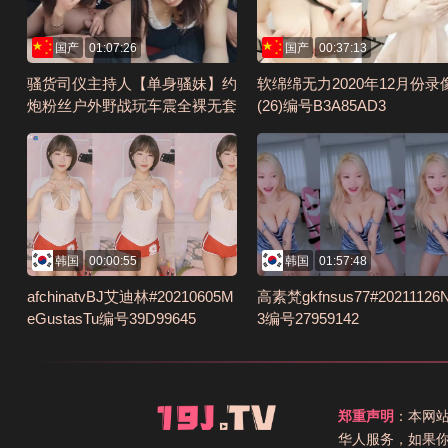
国产
01:07:26
国产
00:37:13
骚货司仪主持人【单身骚妹】约
软绵绵无力2020年12月份录
炮粉丝户外野战玩车震全裸无套
(26)编号B3A85AD3
骑乘顶操内射浪穴中挖出精液让
狼友看编号8CF76F9F
韩国
00:00:55
韩国
01:57:48
afchinatvBJ艾迪林#20210605M
高素梵gkfnsus77#20211126
eGustasTu编号39D99645
3编号27959142
郑重声明
：本网
华人服务，如果