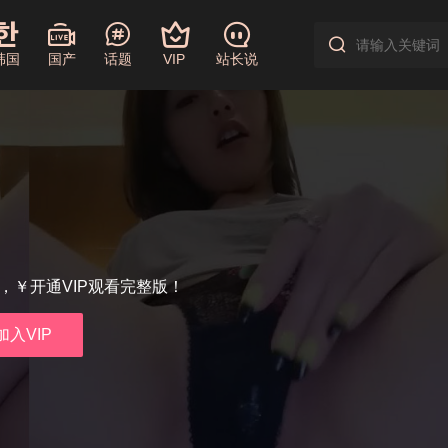
韩国
国产
话题
VIP
站长说
享，￥开通VIP观看完整版！
加入VIP