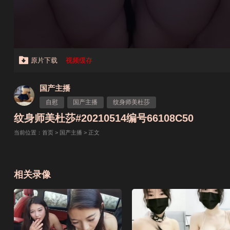
原片下载
视频缓存
国产主播
自慰
国产主播
纹身师美杜莎
纹身师美杜莎#20210514编号66108C50
当前位置：
首页
>
国产主播
> 正文
相关录像