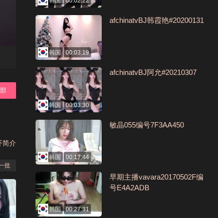
韩国
00:02:22
afchinatvBJ韩霞艳#20200131
韩国
00:03:19
afchinatvBJ阿允#20210307
全部
韩国
00:03:30
敏晶055编号7F3AA450
开简介
韩国
00:17:44
一批
早期主播vavara20170502F编
号E4A2ADB
韩国
00:27:31