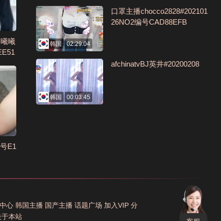
口罩主播chocco2828#202101
26NO2编号CAD88EFB
，曦曦
韩国
02:29:04
E51
afchinatvBJ英井#20200208
韩国
00:03:45
号E1
中心
韩国主播
国产主播
话题广场
加入VIP
分
关于本站