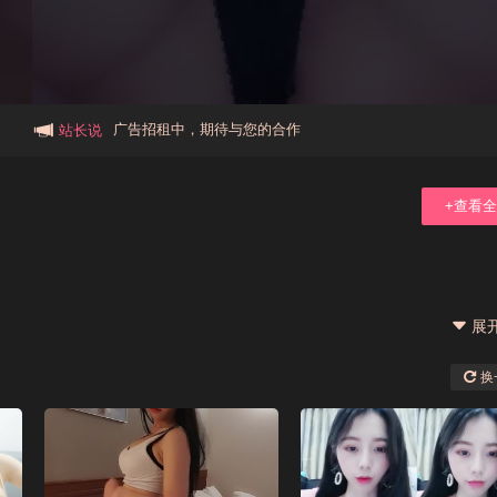
本站大事件(19j网站发展历程)
新手报道,扫盲科普帖
广告招租中，期待与您的合作
站长说
+查看
展
换