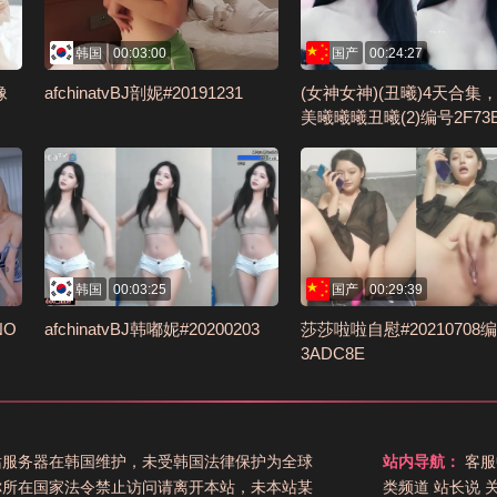
韩国
00:03:00
国产
00:24:27
像
afchinatvBJ剖妮#20191231
(女神女神)(丑曦)4天合集
美曦曦曦丑曦(2)编号2F73E
韩国
00:03:25
国产
00:29:39
NO
afchinatvBJ韩嘟妮#20200203
莎莎啦啦自慰#20210708编
3ADC8E
站服务器在韩国维护，未受韩国法律保护为全球
站内导航：
客服
你所在国家法令禁止访问请离开本站，未本站某
类频道
站长说