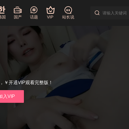
韩国
国产
话题
VIP
站长说
享，￥开通VIP观看完整版！
加入VIP