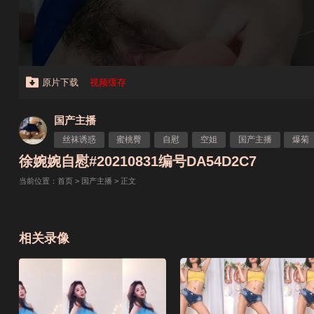
原片下载
视频缓存
国产主播
丝袜诱惑
蜜桃臀
自慰
空姐
国产主播
爆菊
徐婉婉自慰#20210831编号DA54D2C7
当前位置：
首页
>
国产主播
> 正文
相关录像