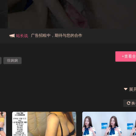
本站大事件(19j网站发展历程)
新手报道,扫盲科普帖
广告招租中，期待与您的合作
站长说
+查看
徐婉婉
展
换