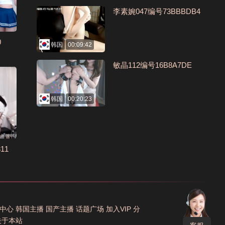
李素婉047编号73BBBDB4
0
韩国
00:09:42
敏晶112编号16B8A7DE
韩国
00:20:23
11
中心
韩国主播
国产主播
话题广场
加入VIP
分
关于本站