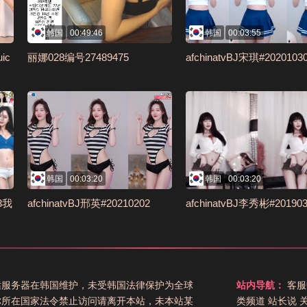
韩国
00:49:46
韩国
00:03:55
ic
丽娜028编号27489475
afchinatvBJ宋琪#2020103
韩国
00:03:20
韩国
00:03:20
03我
afchinatvBJ邢英#20210202
afchinatvBJ李秀彬#201903
站服务器在韩国维护，未受韩国法律保护为全球
站内导航：
客服
你所在国家法令禁止访问请离开本站，未本站某
类频道
站长说