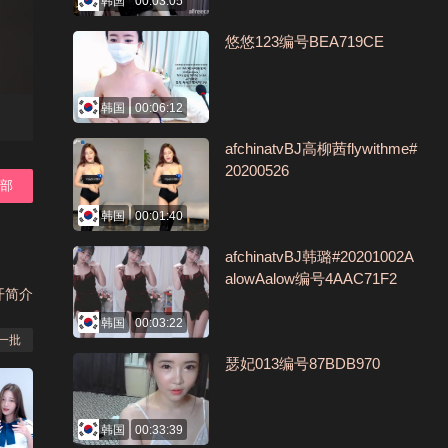
韩国
00:03:05
悠悠123编号BEA719CE
韩国
00:06:12
afchinatvBJ高柳茜flywithme#
20200526
全部
韩国
00:01:40
afchinatvBJ韩璐#20201002A
alowAalow编号4AAC71F2
开简介
韩国
00:03:22
一批
瑟妃013编号87BDB970
韩国
00:33:39