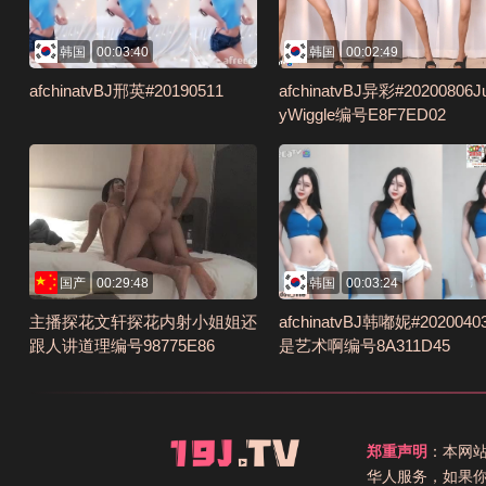
韩国
00:03:40
韩国
00:02:49
afchinatvBJ邢英#20190511
afchinatvBJ异彩#20200806Ju
yWiggle编号E8F7ED02
国产
00:29:48
韩国
00:03:24
主播探花文轩探花内射小姐姐还
afchinatvBJ韩嘟妮#202004
跟人讲道理编号98775E86
是艺术啊编号8A311D45
郑重声明
：本网
华人服务，如果