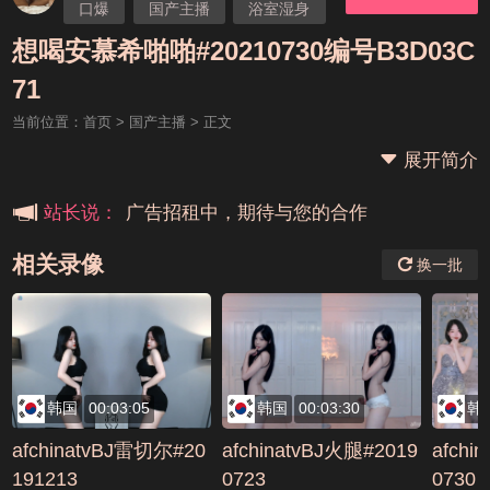
口爆
国产主播
浴室湿身
渔网袜
想喝安慕希
想喝安慕希啪啪#20210730编号B3D03C
本站大事件(19j网站发展历程)
71
当前位置：
首页
>
国产主播
> 正文
新手报道,扫盲科普帖
展开简介
广告招租中，期待与您的合作
站长说：
相关录像
换一批
韩国
00:03:05
韩国
00:03:30
韩
afchinatvBJ雷切尔#20
afchinatvBJ火腿#2019
afchi
191213
0723
0730