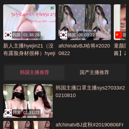
韩国
01:38:26
韩国
00:03:22
国
新人主播hyejin21（没
afchinatvBJ哈将#2020
童颜
有露脸身材很棒）hyeji
0822
酱】2
n21#20211206NO2编
气太火爆
号B5B4F282
399CF
韩国主播推荐
国产主播推荐
韩国主播口罩主播sys27033#2
0210810
韩国
01:31:22
afchinatvBJ皮秋#20190806Fr