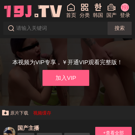
首页
分类
韩国
国产
登录
搜索
本视频为VIP专享，￥开通VIP观看完整版！
加入VIP
原片下载
视频缓存
国产主播
+查看全部