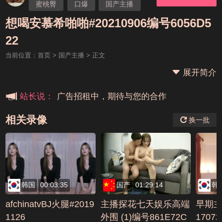
蜜桃臀
口爆
国产主播
想喝安慕希
想喝安慕希啪啪#20210906编号6056D5
本站大事件(19j网站发展历程)
22
当前位置：
首页
>
国产主播
> 正文
新手报道,扫盲科普帖
展开简介
广告招租中，期待与您的合作
站长说：
相关录像
换一批
韩国
00:03:35
国产
01:29:14
韩
afchinatvBJ火腿#2019
主播探花七天娱乐高端
早期主
1126
外围 (1)编号861E72C
1707