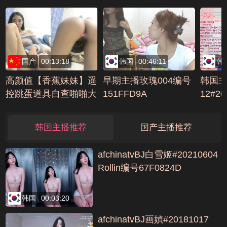
B
A42
国产
00:13:18
韩国
00:46:11
韩
高颜值【香蕉妹妹】遥
早期主播玫瑰004编号
韩国主播
控跳蛋道具自查啪啪大
151FFD9A
12#20
秀收费房合集 (4)AVI编
号69A18930
韩国主播推荐
国产主播推荐
afchinatvBJ白雪姬#20210604
Rollin编号67F0824D
韩国
00:03:20
afchinatvBJ画媜#20181017