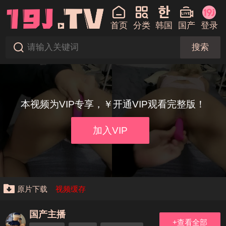
首页
分类
韩国
国产
登录
搜索
本视频为VIP专享，￥开通VIP观看完整版！
加入VIP
原片下载
视频缓存
国产主播
+查看全部