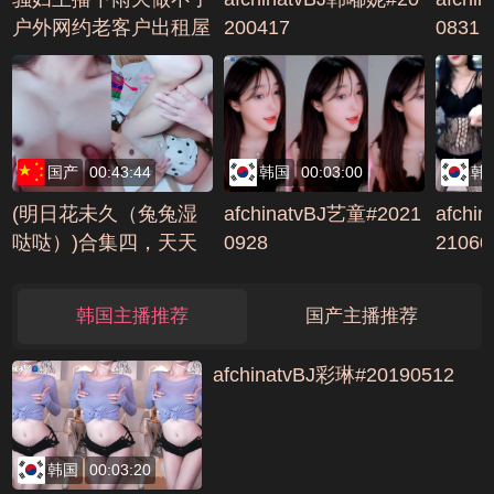
户外网约老客户出租屋
200417
0831
直播后入爆操高清抽插
编号AFCABC3B
国产
00:43:44
韩国
00:03:00
韩
(明日花未久（兔兔湿
afchinatvBJ艺童#2021
afchi
哒哒）)合集四，天天
0928
21060
啪啪内射户外(7)编号3
12BF27A
韩国主播推荐
国产主播推荐
afchinatvBJ彩琳#20190512
韩国
00:03:20