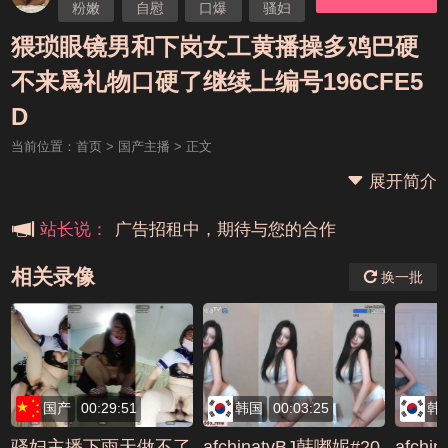
粉嫩
自慰
口爆
骚妇
猥琐眼镜男和下岗女工黄播操多鸡巴硬
不来爲礼物口硬了继续上编号196CFE5
本站大事件(19j网站发展历程)
D
当前位置：
首页
>
国产主播
> 正文
新手报道,扫盲科普帖
展开简介
广告招租中，期待与您的合作
站长说：
相关录像
换一批
国产
00:29:51
韩国
00:03:25
韩
骚妇主播下雨天做不了
afchinatvBJ韩嘟妮#20
afchi