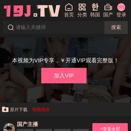
首页
分类
韩国
国产
登录
搜索
本视频为VIP专享，￥开通VIP观看完整版！
加入VIP
原片下载
视频缓存
国产主播
+查看全部