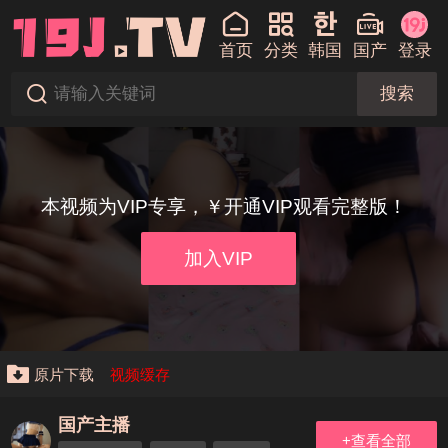
首页
分类
韩国
国产
登录
搜索
本视频为VIP专享，￥开通VIP观看完整版！
加入VIP
原片下载
视频缓存
国产主播
+查看全部