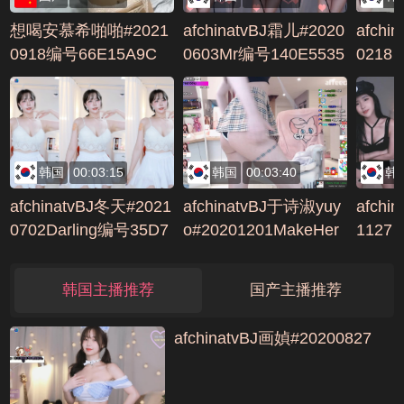
想喝安慕希啪啪#2021
afchinatvBJ霜儿#2020
afchi
0918编号66E15A9C
0603Mr编号140E5535
0218
韩国
00:03:15
韩国
00:03:40
韩
afchinatvBJ冬天#2021
afchinatvBJ于诗淑yuy
afchi
0702Darling编号35D7
o#20201201MakeHer
1127
63D3
Dance编号E936D8BA
韩国主播推荐
国产主播推荐
afchinatvBJ画媜#20200827