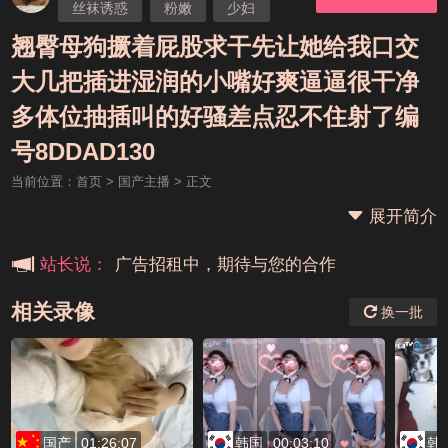
丝袜诱惑
粉嫩
少妇
自慰
口爆
翘臀母狗撅着屁股求干先让她给我口交
大几把插进湿润的小嘴好爽逼逼很干净
多体位抽插叫的好骚差点忍不住射了编
本站大事件(19j网站发展历程)
号8DDAD130
当前位置：
首页
>
国产主播
> 正文
新手报道,扫盲科普帖
展开简介
广告招租中，期待与您的合作
站长说：
相关录像
换一批
国产
01:26:07
韩国
00:03:10
韩