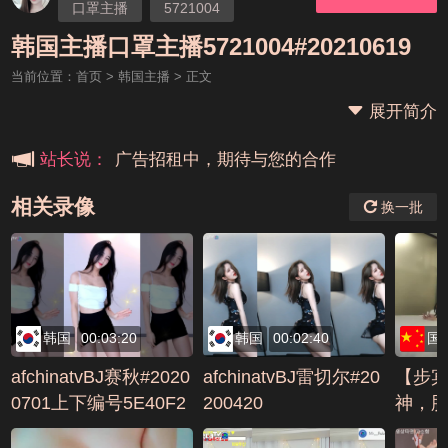
口罩主播
5721004
本站大事件(19j网站发展历程)
韩国主播口罩主播5721004#20210619
当前位置：
首页
>
韩国主播
> 正文
新手报道,扫盲科普帖
展开简介
广告招租中，期待与您的合作
站长说：
相关录像
换一批
韩国
00:03:20
韩国
00:02:40
国
afchinatvBJ赛秋#2020
afchinatvBJ雷切尔#20
【步
0701上下编号5E40F2
200420
神，
A4
交抠