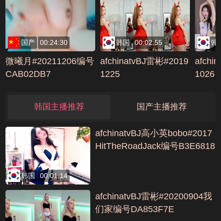
雄风编
国产
00:24:30
韩国
00:02:55
韩
微曦月#20211206编号
afchinatvBJ雷彬#2019
afchi
CAB02DB7
1225
1026
韩国主播推荐
国产主播推荐
afchinatvBJ高小英bobo#2017
HitTheRoadJack编号B3E6818
1
韩国
00:01:14
afchinatvBJ雷彬#20200904我
们家编号DA853F7E