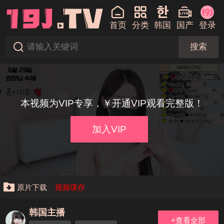
首页
分类
韩国
国产
登录
搜索
本视频为VIP专享，￥开通VIP观看完整版！
加入VIP
原片下载
视频缓存
韩国主播
+查看全部