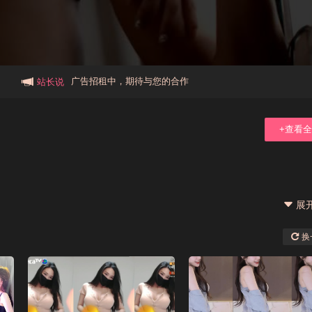
本站大事件(19j网站发展历程)
新手报道,扫盲科普帖
广告招租中，期待与您的合作
站长说
+查看
展
换