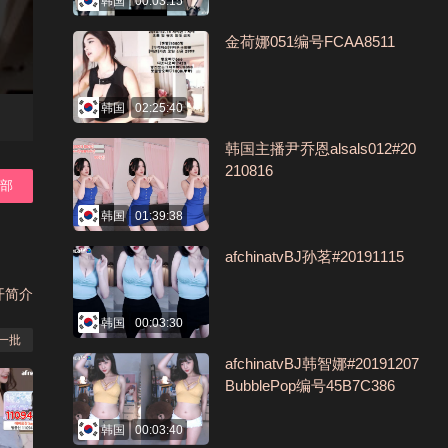
韩国
00:03:15
金荷娜051编号FCAA8511
韩国
02:25:40
韩国主播尹乔恩alsals012#20
210816
全部
韩国
01:39:38
afchinatvBJ孙茗#20191115
开简介
韩国
00:03:30
一批
afchinatvBJ韩智娜#20191207
BubblePop编号45B7C386
韩国
00:03:40