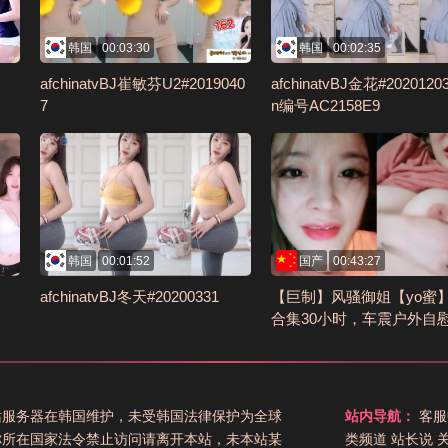
韩国
00:03:30
韩国
00:02:35
afchinatvBJ崔敏芬U2#2019040
afchinatvBJ金花#20201203R
7
n编号AC2158E9
韩国
00:01:52
国产
00:43:27
afchinatvBJ冬天#20200331
【巨制】风骚御姐【yo蜜
合集30小时，车震户外自
啪 (29)编号94265A4
站服务器在韩国维护，未受韩国法律保护为全球
站内导航：
客服
你所在国家法令禁止访问请离开本站，未本站某
类频道
站长说