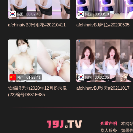
韩国
00:02:40
韩国
00:03:10
afchinatvBJ恩雨花#20210411
afchinatvBJ萨拉#20200505
国产
01:29:41
韩国
00:02:35
软绵绵无力2020年12月份录像
afchinatvBJ秋天#20211017
(22)编号D831F485
郑重声明
：本网
华人服务，如果