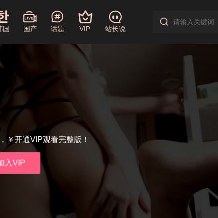
韩国
国产
话题
VIP
站长说
享，￥开通VIP观看完整版！
加入VIP