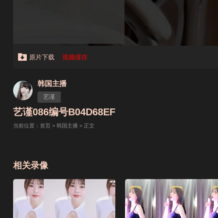
原片下载
视频缓存
韩国主播
艺谨
艺谨086编号B04D68EF
当前位置：
首页
>
韩国主播
> 正文
相关录像