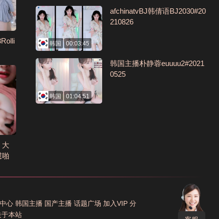
afchinatvBJ韩倩语BJ2030#20
210826
olli
韩国
00:03:45
韩国主播朴静蓉euuuu2#2021
0525
韩国
01:04:51
】大
慰啪
中心
韩国主播
国产主播
话题广场
加入VIP
分
关于本站