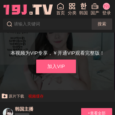
首页
分类
韩国
国产
登录
搜索
本视频为VIP专享，￥开通VIP观看完整版！
加入VIP
原片下载
视频缓存
韩国主播
+查看全部