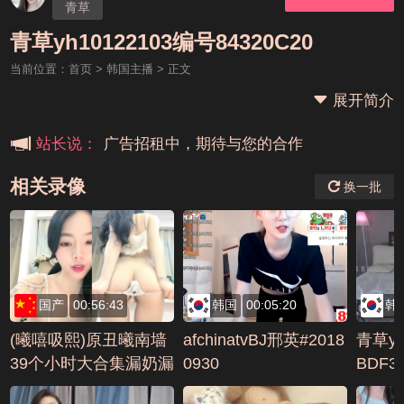
青草
本站大事件(19j网站发展历程)
青草yh10122103编号84320C20
当前位置：
首页
>
韩国主播
> 正文
新手报道,扫盲科普帖
展开简介
广告招租中，期待与您的合作
站长说：
相关录像
换一批
国产
00:56:43
韩国
00:05:20
韩
(曦嘻吸熙)原丑曦南墙
afchinatvBJ邢英#2018
青草yh
39个小时大合集漏奶漏
0930
BDF3
逼特写自扣(43)AVI编