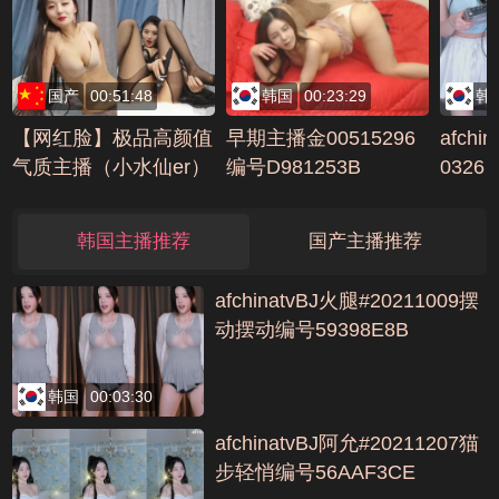
号191FCDAE
国产
00:51:48
韩国
00:23:29
韩
【网红脸】极品高颜值
早期主播金00515296
afchi
气质主播（小水仙er）
编号D981253B
0326
道具自慰秀(2)AVI编号
EE6C8728
韩国主播推荐
国产主播推荐
afchinatvBJ火腿#20211009摆
动摆动编号59398E8B
韩国
00:03:30
afchinatvBJ阿允#20211207猫
步轻悄编号56AAF3CE