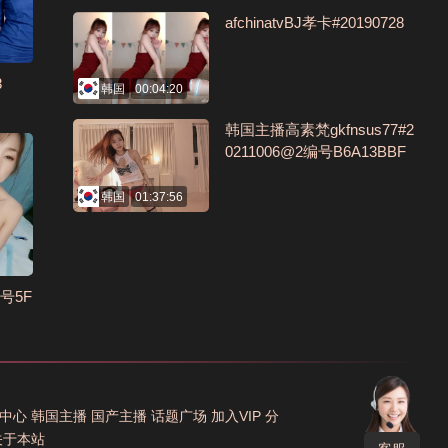
afchinatvBJ孝卡#20190728
8
韩国
00:04:20
韩国主播高素梵gkfnsus77#2
0211006@2编号B6A13BBF
韩国
01:37:56
号5F
中心
韩国主播
国产主播
话题广场
加入VIP
分
关于本站