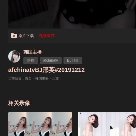
原片下载
视频缓存
韩国主播
热舞
afchinatv
BJ邢英
afchinatvBJ邢英#20191212
当前位置：
首页
>
韩国主播
> 正文
相关录像