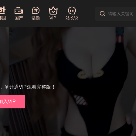
韩国
国产
话题
VIP
站长说
享，￥开通VIP观看完整版！
加入VIP