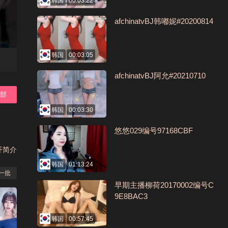
韩国
00:03:22
afchinatvBJ韩嘟妮#20200814
韩国
00:03:05
afchinatvBJ阿允#20210710
全部
韩国
00:03:30
悠悠029编号97168CBF
开简介
韩国
01:13:24
一批
早期主播柳荷20170002编号C
9E8BAC3
韩国
00:57:45