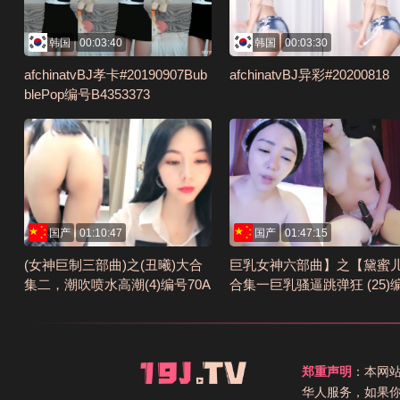
韩国
00:03:40
韩国
00:03:30
afchinatvBJ孝卡#20190907Bub
afchinatvBJ异彩#20200818
blePop编号B4353373
国产
01:10:47
国产
01:47:15
(女神巨制三部曲)之(丑曦)大合
巨乳女神六部曲】之【黛蜜
集二，潮吹喷水高潮(4)编号70A
合集一巨乳骚逼跳弹狂 (25)
68C49
21E93C37
郑重声明
：本网
华人服务，如果