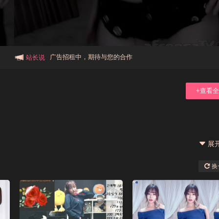
本站大事件(19j网站发展历程)
新手报道,扫盲科普帖
广告招租中，期待与您的合作
站长说
+查看
展
换