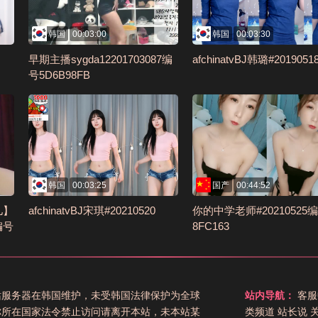
韩国
00:03:00
韩国
00:03:30
早期主播sygda12201703087编
afchinatvBJ韩璐#2019051
号5D6B98FB
韩国
00:03:25
国产
00:44:52
儿】
afchinatvBJ宋琪#20210520
你的中学老师#20210525编
编号
8FC163
站服务器在韩国维护，未受韩国法律保护为全球
站内导航：
客服
你所在国家法令禁止访问请离开本站，未本站某
类频道
站长说