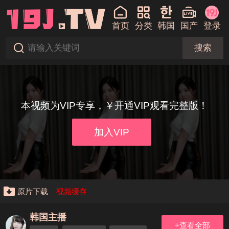
首页
分类
韩国
国产
登录
搜索
本视频为VIP专享，￥开通VIP观看完整版！
加入VIP
原片下载
视频缓存
韩国主播
+查看全部