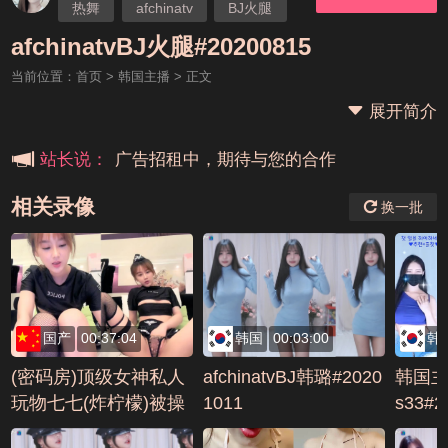
热舞
afchinatv
BJ火腿
本站大事件(19j网站发展历程)
afchinatvBJ火腿#20200815
当前位置：
首页
>
韩国主播
> 正文
新手报道,扫盲科普帖
展开简介
广告招租中，期待与您的合作
站长说：
相关录像
换一批
国产
00:37:04
韩国
00:03:00
韩
(密码房)顶级女神私人
afchinatvBJ韩璐#2020
韩国主
玩物七七(炸柠檬)被操
1011
s33#2
哭17天合集(37)编号D