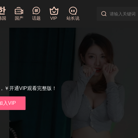
韩国
国产
话题
VIP
站长说
享，￥开通VIP观看完整版！
加入VIP