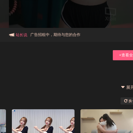
本站大事件(19j网站发展历程)
新手报道,扫盲科普帖
广告招租中，期待与您的合作
站长说
+查看
展
换