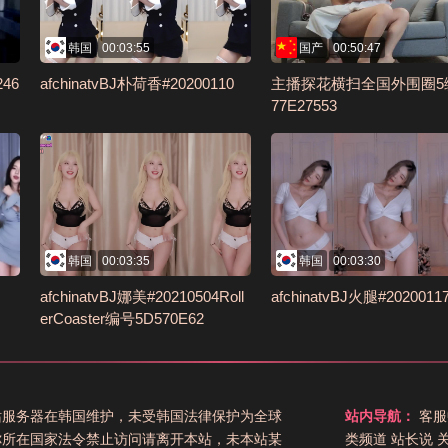
韩国
00:03:55
国产
00:50:47
46
afchinatvBJ朴荷香#20200110
主播探花横扫全国外围圈5
77E27553
韩国
00:03:35
韩国
00:03:30
afchinatvBJ娜美#20210504Roll
afchinatvBJ火腿#2020011
erCoaster编号5D570E62
站服务器在韩国维护，未受韩国法律保护为全球
站内导航：
客服
你所在国家法令禁止访问请离开本站，未本站某
类频道
站长说