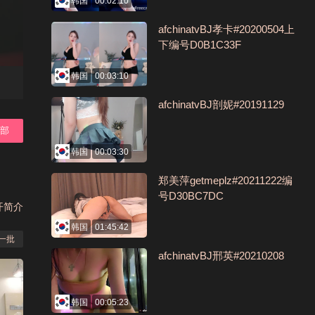
韩国
00:02:10
afchinatvBJ孝卡#20200504上
下编号D0B1C33F
韩国
00:03:10
afchinatvBJ剖妮#20191129
全部
韩国
00:03:30
郑美萍getmeplz#20211222编
号D30BC7DC
开简介
韩国
01:45:42
一批
afchinatvBJ邢英#20210208
韩国
00:05:23