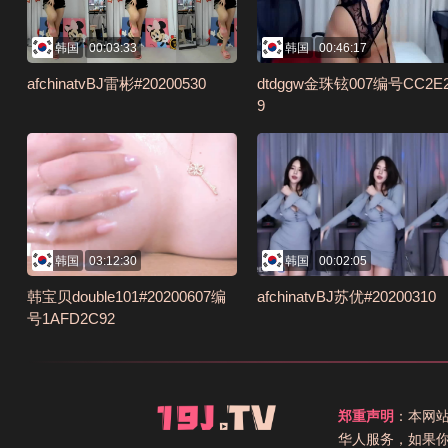
韩国
00:03:33
韩国
00:46:17
afchinatvBJ雷彬#20200530
dtdggw金珠铉007编号CC2E2
9
韩国
03:12:30
韩国
00:02:05
韩宝贝double101#20200607编
afchinatvBJ苏优#20200310
号1AFD2C92
郑重声明
：本网
华人服务，如果