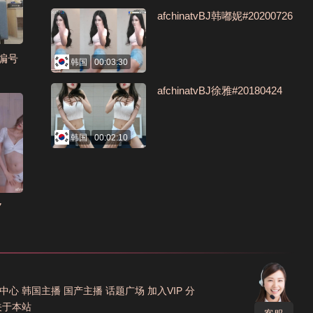
afchinatvBJ韩嘟妮#20200726
编号
韩国
00:03:30
afchinatvBJ徐雅#20180424
韩国
00:02:10
7
中心
韩国主播
国产主播
话题广场
加入VIP
分
关于本站