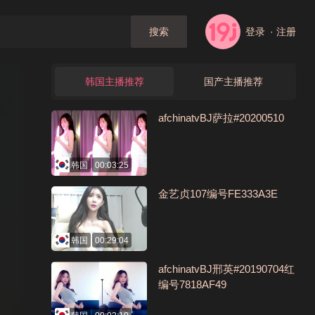
登录
· 注册
搜索
韩国主播推荐
国产主播推荐
afchinatvBJ萨拉#20200510
韩国
00:03:25
金艺贞107编号FE333A3E
韩国
00:29:04
afchinatvBJ邢英#20190704红
编号7818AF49