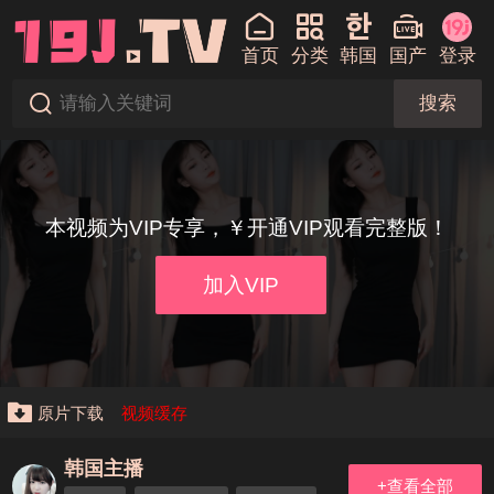
首页
分类
韩国
国产
登录
搜索
本视频为VIP专享，￥开通VIP观看完整版！
加入VIP
原片下载
视频缓存
韩国主播
+查看全部