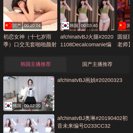
国产
00:20:04
韩国
00:03:40
国
初恋女神（十七岁雨
afchinatvBJ火腿#2020
圆挺
季）口交无套啪啪颜射
1108Decalcomanie编
老师】
三天秀(3)编号4053B8
号A232C4E8
鲜肉
30
操玩
韩国主播推荐
国产主播推荐
人之福
编号AC
afchinatvBJ画媜#20200323
韩国
00:02:20
afchinatvBJ奥琳#20190402初
音未来编号D233CC32