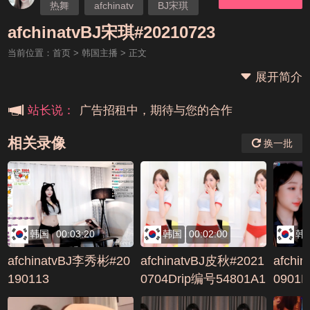
热舞
afchinatv
BJ宋琪
本站大事件(19j网站发展历程)
afchinatvBJ宋琪#20210723
当前位置：
首页
>
韩国主播
> 正文
新手报道,扫盲科普帖
展开简介
广告招租中，期待与您的合作
站长说：
相关录像
换一批
韩国
00:03:20
韩国
00:02:00
韩
afchinatvBJ李秀彬#20
afchinatvBJ皮秋#2021
afchi
190113
0704Drip编号54801A1
0901
7
0664