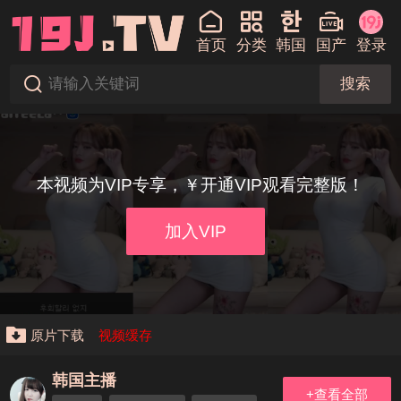
首页
分类
韩国
国产
登录
搜索
本视频为VIP专享，￥开通VIP观看完整版！
加入VIP
原片下载
视频缓存
韩国主播
+查看全部