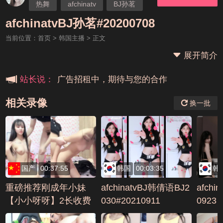
热舞
afchinatv
BJ孙茗
本站大事件(19j网站发展历程)
afchinatvBJ孙茗#20200708
当前位置：
首页
>
韩国主播
> 正文
新手报道,扫盲科普帖
展开简介
广告招租中，期待与您的合作
站长说：
相关录像
换一批
国产
00:37:55
韩国
00:03:35
韩
重磅推荐刚成年小妹
afchinatvBJ韩倩语BJ2
afchi
【小小呀呀】2长收费
030#20210911
0923
啪啪秀超清露出(1)AVI