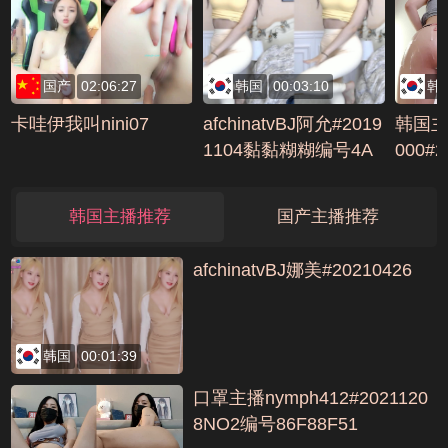
编号C0F8F5D2
国产
02:06:27
韩国
00:03:10
韩
卡哇伊我叫nini07
afchinatvBJ阿允#2019
韩国主
1104黏黏糊糊编号4A
000#
DF49C0
90812
韩国主播推荐
国产主播推荐
afchinatvBJ娜美#20210426
韩国
00:01:39
口罩主播nymph412#2021120
8NO2编号86F88F51