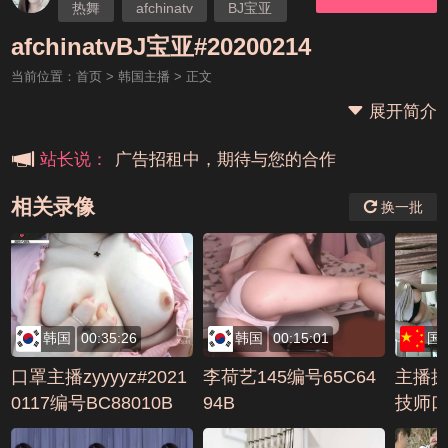
热舞
afchinatv
BJ宝亚
本站大事件(19j网站发展历程)
afchinatvBJ宝亚#20200214
当前位置：
首页
>
韩国主播
> 正文
新手报道,扫盲科普帖
展开简介
广告招租中，期待与您的合作
站长说：
相关录像
换一批
韩国
00:35:26
韩国
00:15:01
国
口罩主播zyyyyz#2021
李荷艺145编号65C64
主播
0117编号BC88010B
94B
技师口
7