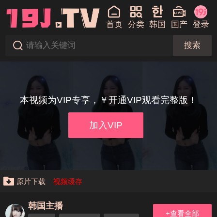
首页
分类
韩国
国产
登录
搜索
本视频为VIP专享，￥开通VIP观看完整版！
加入VIP
原片下载
视频缓存
韩国主播
+查看全部