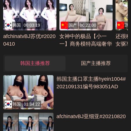
韩国
00:03:19
国产
00:22:00
国
afchinatvBJ苏优#2020
女神中的极品【小一
还很
0410
一】商务模特高端奢华
女驱车
优雅下海(8)编号9AA3
战(2)
E3CC
韩国主播推荐
国产主播推荐
韩国主播口罩主播hyein1004#
202109131编号983051AD
韩国
01:34:22
afchinatvBJ亚细亚#20210820