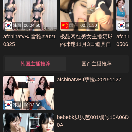
韩国
00:04:50
国产
00:31:30
韩
afchinatvBJ雷雅#2021
极品网红美女主播奶球
afchi
0325
的球迷11月3日道具自
0506
慰秀1编号5DF8FF68
韩国主播推荐
国产主播推荐
afchinatvBJ萨拉#20191127
韩国
00:03:30
bebebk贝贝芭001编号15A06D
0A