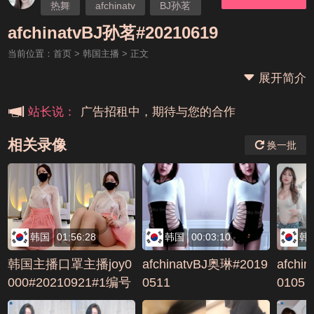
热舞
afchinatv
BJ孙茗
本站大事件(19j网站发展历程)
afchinatvBJ孙茗#20210619
当前位置：
首页
>
韩国主播
> 正文
新手报道,扫盲科普帖
展开简介
广告招租中，期待与您的合作
站长说：
相关录像
换一批
韩国
01:56:28
韩国
00:03:10
韩
韩国主播口罩主播joy0
afchinatvBJ奥琳#2019
afchi
000#20210921#1编号
0511
0105
9A773B96