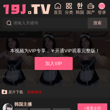
首页
分类
韩国
国产
登录
搜索
本视频为VIP专享，￥开通VIP观看完整版！
加入VIP
原片下载
视频缓存
韩国主播
+查看全部