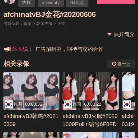
热舞
afchinatv
BJ金花
本站大事件(19j网站发展历程)
afchinatvBJ金花#20200606
当前位置：
首页
>
韩国主播
> 正文
新手报道,扫盲科普帖
展开简介
广告招租中，期待与您的合作
站长说：
相关录像
换一批
韩国
00:03:35
韩国
00:03:22
韩
afchinatvBJ韩璐#2021
afchinatvBJ火腿#2020
afchi
0309
1009Rollin编号6F8FD
0319
C3D