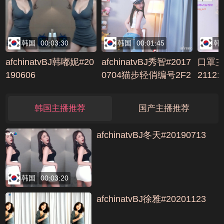
韩国
00:03:30
韩国
00:01:45
韩
afchinatvBJ韩嘟妮#20
afchinatvBJ秀智#2017
口罩主播
190606
0704猫步轻俏编号2F2
2112
ECB1B
6590
韩国主播推荐
国产主播推荐
afchinatvBJ冬天#20190713
韩国
00:03:20
afchinatvBJ徐雅#20201123