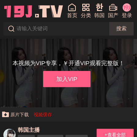
首页
分类
韩国
国产
登录
搜索
本视频为VIP专享，￥开通VIP观看完整版！
加入VIP
原片下载
视频缓存
韩国主播
+查看全部