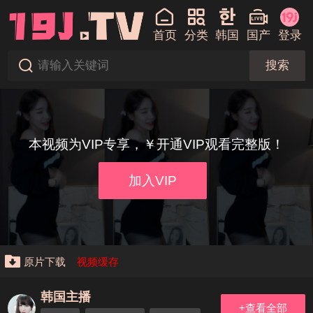
首页
分类
韩国
国产
登录
搜索
本视频为VIP专享，￥开通VIP观看完整版！
加入VIP
原片下载
视频缓存
韩国主播
+查看全部