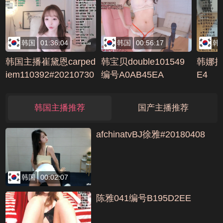
韩国
01:36:04
韩国
00:56:17
韩
韩国主播崔黛恩carped
韩宝贝double101549
韩娜拉0
iem110392#20210730
编号A0AB45EA
E4
韩国主播推荐
国产主播推荐
afchinatvBJ徐雅#20180408
韩国
00:02:07
陈雅041编号B195D2EE