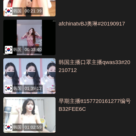
韩国
00:21:39
afchinatvBJ奥琳#20190917
韩国
00:03:40
韩国主播口罩主播qwas33#20
210712
韩国
01:39:12
早期主播tt157720161277编号
B32FEE6C
韩国
01:02:59