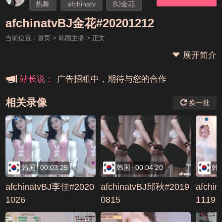
热舞
afchinatv
BJ金花
本站大事件(19j网站发展历程)
afchinatvBJ金花#20201212
当前位置：
首页
>
韩国主播
> 正文
新手报道,扫盲科普帖
展开简介
广告招租中，期待与您的合作
站长说：
相关录像
换一批
韩国
00:03:25
韩国
00:04:20
韩
afchinatvBJ李佳#2020
afchinatvBJ邱秋#2019
afchi
1026
0815
1119