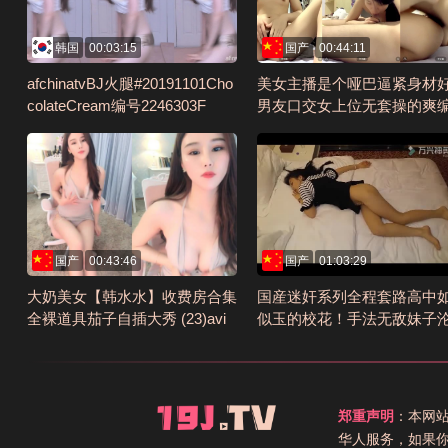
韩国
00:03:15
国产
00:44:11
afchinatvBJ火腿#20191101Cho
美女主播是个哑巴逼紧身材
colateCream编号2246303F
男友口交女上位无套操的爽
30B7389A
国产
00:43:46
国产
01:03:29
大奶美女【韩水水】收费房合集
国産迷奸系列全程套路高中
全裸道具茄子自插大秀 (23)avi
似玉的校花！手法无敌妹子
编号D0D0EB1A
玩物粤语对编号6F9684CC
郑重声明
：本网
华人服务，如果