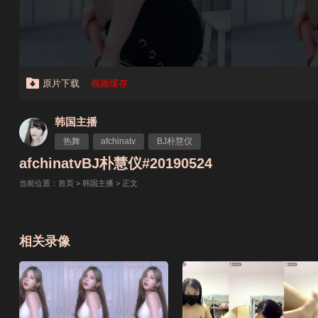
原片下载
视频缓存
韩国主播
热舞
afchinatv
BJ朴慧仪
afchinatvBJ朴慧仪#20190524
当前位置：
首页
>
韩国主播
> 正文
相关录像