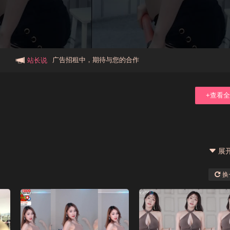
本站大事件(19j网站发展历程)
新手报道,扫盲科普帖
广告招租中，期待与您的合作
站长说
+查看
展
换