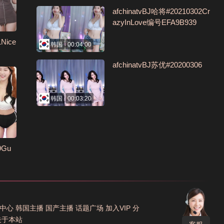
afchinatvBJ哈将#20210302Cr
azyInLove编号EFA9B939
Nice
韩国
00:04:00
afchinatvBJ苏优#20200306
韩国
00:03:20
9Gu
中心
韩国主播
国产主播
话题广场
加入VIP
分
关于本站