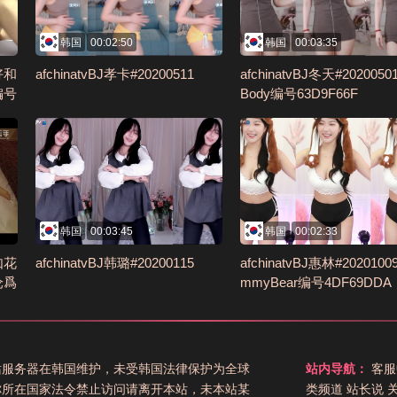
韩国
00:02:50
韩国
00:03:35
好和
afchinatvBJ孝卡#20200511
afchinatvBJ冬天#20200501
编号
Body编号63D9F66F
韩国
00:03:45
韩国
00:02:33
如花
afchinatvBJ韩璐#20200115
afchinatvBJ惠林#2020100
沦爲
mmyBear编号4DF69DDA
站服务器在韩国维护，未受韩国法律保护为全球
站内导航：
客服
你所在国家法令禁止访问请离开本站，未本站某
类频道
站长说