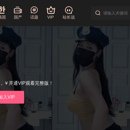
韩国
国产
话题
VIP
站长说
享，￥开通VIP观看完整版！
加入VIP