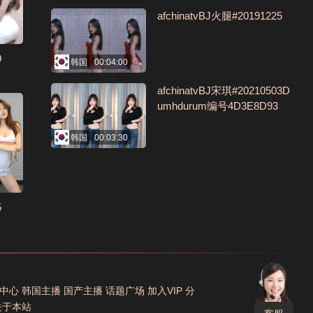
afchinatvBJ火腿#20191225
9
韩国
00:04:00
afchinatvBJ宋琪#20210503D
umhdurum编号4D3E8D93
韩国
00:03:30
5
中心
韩国主播
国产主播
话题广场
加入VIP
分
关于本站