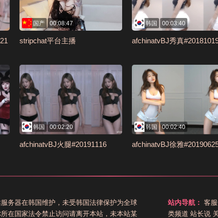
国产
00:08:47
韩国
00:03:40
21
stripchat平台主播
afchinatvBJ秀真#2018101
韩国
00:02:20
韩国
00:02:40
afchinatvBJ火腿#20191116
afchinatvBJ徐雅#2019062
站服务器在韩国维护，未受韩国法律保护为全球
站内导航：
客服
你所在国家法令禁止访问请离开本站，未本站某
类频道
站长说