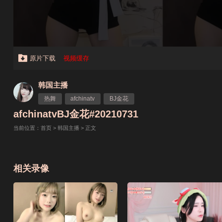
原片下载
视频缓存
韩国主播
热舞
afchinatv
BJ金花
afchinatvBJ金花#20210731
当前位置：
首页
>
韩国主播
> 正文
相关录像