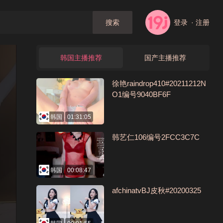
登录
· 注册
搜索
韩国主播推荐
国产主播推荐
徐艳raindrop410#20211212N
O1编号9040BF6F
韩国
01:31:05
韩艺仁106编号2FCC3C7C
韩国
00:08:47
afchinatvBJ皮秋#20200325