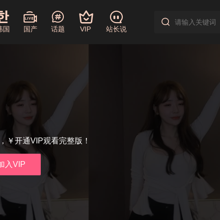
韩国
国产
话题
VIP
站长说
享，￥开通VIP观看完整版！
加入VIP