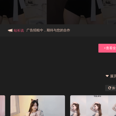
本站大事件(19j网站发展历程)
新手报道,扫盲科普帖
广告招租中，期待与您的合作
站长说
+查看
展
换