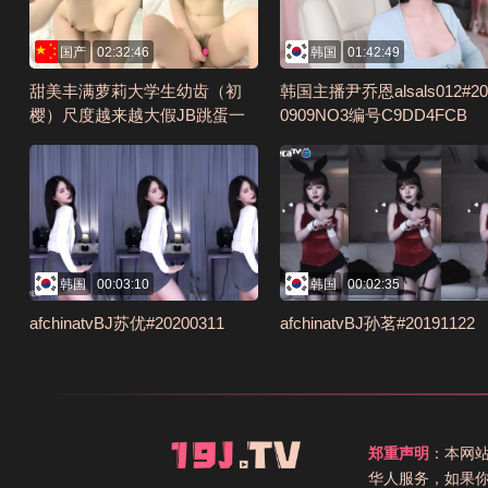
国产
02:32:46
韩国
01:42:49
甜美丰满萝莉大学生幼齿（初
韩国主播尹乔恩alsals012#20
樱）尺度越来越大假JB跳蛋一
0909NO3编号C9DD4FCB
起上编号A7B23979
韩国
00:03:10
韩国
00:02:35
afchinatvBJ苏优#20200311
afchinatvBJ孙茗#20191122
郑重声明
：本网
华人服务，如果