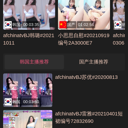
高潮喷水，很是诱惑喜
号AE3
欢不要错过编号F6C50
287
韩国
00:03:35
国产
01:02:56
韩
afchinatvBJ韩璐#2021
小思思自慰#20210919
afchi
1011
编号2A3000E7
0306
韩国主播推荐
国产主播推荐
afchinatvBJ苏优#20200813
韩国
00:03:50
afchinatvBJ雷雅#20210401短
裙编号72832690