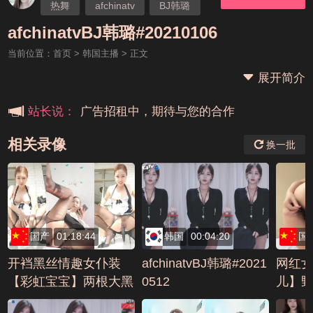
热舞
afchinatv
BJ韩璐
本站大事件(19j网站发展历程)
afchinatvBJ韩璐#20210106
当前位置：
首页
>
韩国主播
> 正文
新手报道,扫盲科普帖
展开简介
广告招租中，期待与您的合作
站长说：
相关录像
换一批
国产
01:18:44
韩国
00:04:20
国
开裆黑丝情趣女仆装
afchinatvBJ韩璐#2021
网红
【彩虹宝宝】两根大黑
0512
儿】
牛双管齐下，震动自慰
跳蛋刚塞