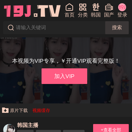
首页
分类
韩国
国产
登录
搜索
本视频为VIP专享，￥开通VIP观看完整版！
加入VIP
原片下载
视频缓存
韩国主播
+查看全部