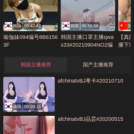
韩国
00:47:42
韩国
00:56:58
国
瑜伽妹094编号8B6156
韩国主播口罩主播qwa
【真
3F
s33#20210904NO2编
播下海
号4DBB773B
天6小
D581
韩国主播推荐
国产主播推荐
afchinatvBJ孝卡#20210710
韩国
00:03:15
afchinatvBJ品昙#20200515