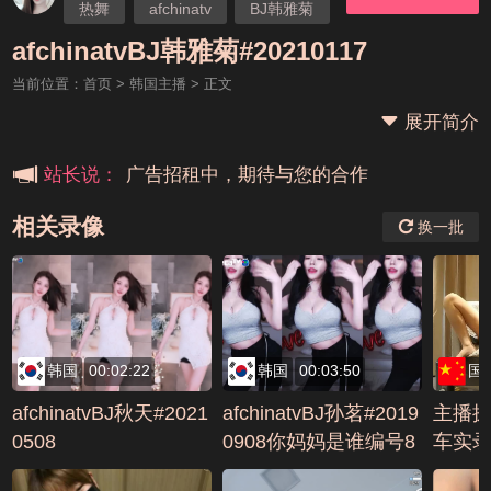
热舞
afchinatv
BJ韩雅菊
本站大事件(19j网站发展历程)
afchinatvBJ韩雅菊#20210117
当前位置：
首页
>
韩国主播
> 正文
新手报道,扫盲科普帖
展开简介
广告招租中，期待与您的合作
站长说：
相关录像
换一批
韩国
00:02:22
韩国
00:03:50
国
afchinatvBJ秋天#2021
afchinatvBJ孙茗#2019
主播
0508
0908你妈妈是谁编号8
车实录
A87A281