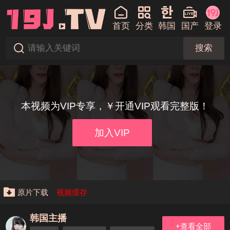
首页
分类
韩国
国产
登录
搜索
本视频为VIP专享，￥开通VIP观看完整版！
加入VIP
原片下载
视频缓存
韩国主播
+查看全部