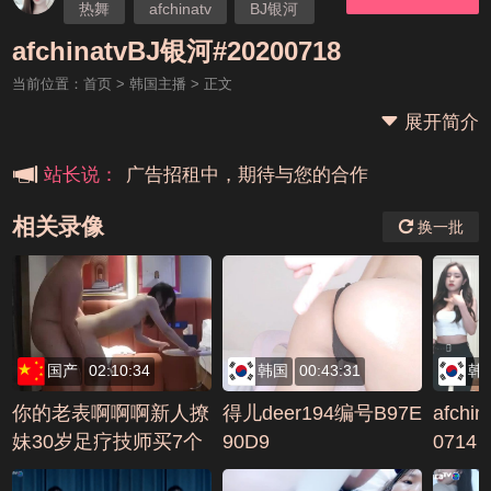
热舞
afchinatv
BJ银河
本站大事件(19j网站发展历程)
afchinatvBJ银河#20200718
当前位置：
首页
>
韩国主播
> 正文
新手报道,扫盲科普帖
展开简介
广告招租中，期待与您的合作
站长说：
相关录像
换一批
国产
02:10:34
韩国
00:43:31
韩
你的老表啊啊啊新人撩
得儿deer194编号B97E
afchi
妹30岁足疗技师买7个
90D9
0714
钟回酒店，全程拍摄车