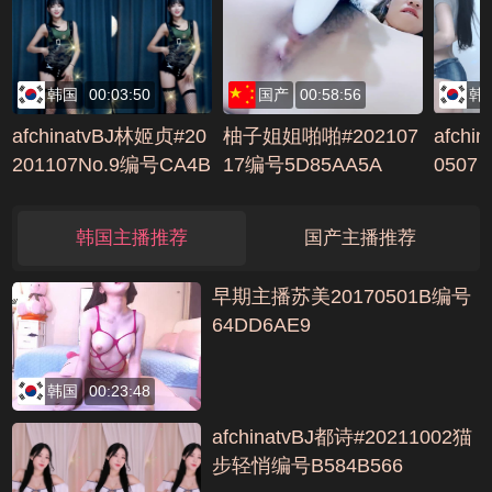
内聊天坐身上摸逼扶着
桌子站立后入编号943
AD6E9
韩国
00:03:50
国产
00:58:56
韩
afchinatvBJ林姬贞#20
柚子姐姐啪啪#202107
afchi
201107No.9编号CA4B
17编号5D85AA5A
0507
D4D5
韩国主播推荐
国产主播推荐
早期主播苏美20170501B编号
64DD6AE9
韩国
00:23:48
afchinatvBJ都诗#20211002猫
步轻悄编号B584B566