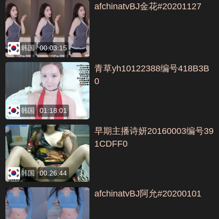
afchinatvBJ金花#20201127
韩国
00:03:15
青草yh10122388编号418B3B
0
韩国
01:18:01
早期主播诗妍20160003编号39
1CDFF0
韩国
00:26:44
afchinatvBJ阿允#20200101