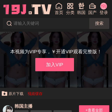
首页
分类
韩国
国产
登录
搜索
本视频为VIP专享，￥开通VIP观看完整版！
加入VIP
原片下载
视频缓存
韩国主播
+查看全部