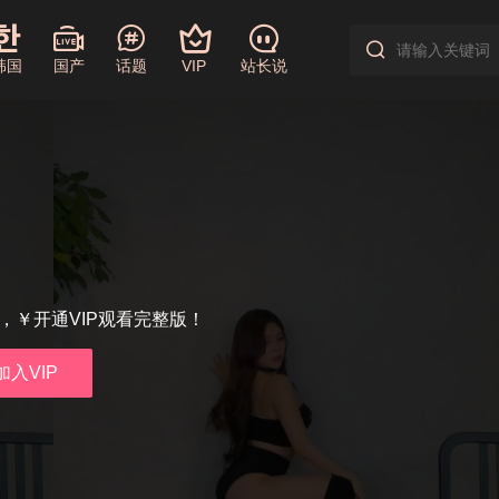
韩国
国产
话题
VIP
站长说
享，￥开通VIP观看完整版！
加入VIP