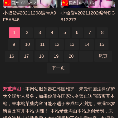
国产
03:32:12
国产
02:37:16
小骚货#20211208编号A9
小骚货#20211202编号DC
F5A546
813273
1
2
3
4
5
6
7
8
9
10
11
12
13
14
15
16
17
18
19
20
···
尾页
下一页
郑重声明
：本网站服务器在韩国维护，未受韩国法律保护
为全球华人服务，如果你所在国家法令禁止访问请离开本
站，未本站某些内容可能不适于未成年人浏览，未满18岁
请自觉离开本站,谢谢！ 本站录像均由本站原创录制，未