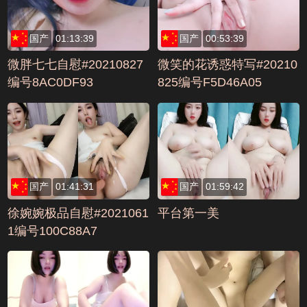
国产
01:13:39
国产
00:53:39
微胖七七自慰#20210827
微笑的花诱惑特写#20210
编号8AC0DF93
825编号F5D46A05
国产
01:41:31
国产
01:59:42
徐婉婉极品自慰#2021061
平台第一美
1编号100C88A7