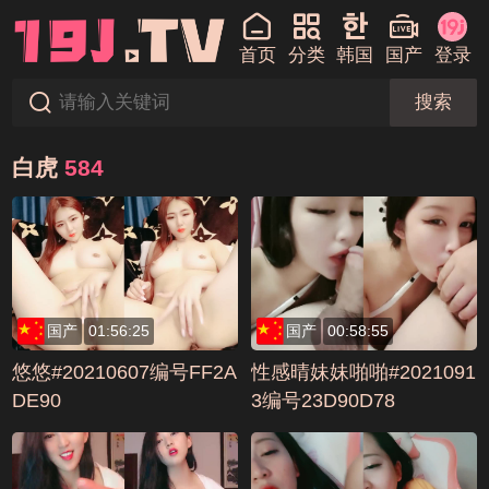
首页
分类
韩国
国产
登录
搜索
白虎
584
国产
01:56:25
国产
00:58:55
悠悠#20210607编号FF2A
性感晴妹妹啪啪#2021091
DE90
3编号23D90D78