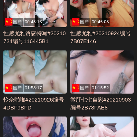
国产
00:43:16
国产
00:46:05
性感尤雅诱惑特写#20210
性感尤雅#20210924编号
724编号116445B1
7B07E146
国产
01:58:17
国产
01:15:52
怜奈啪啪#20210926编号
微胖七七自慰#20210903
4DBF9BFD
编号2B78FAE8